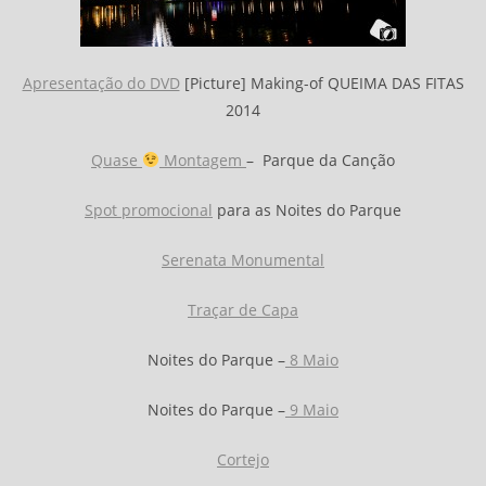
Apresentação do DVD
[Picture] Making-of QUEIMA DAS FITAS
2014
Quase
Montagem
– Parque da Canção
Spot promocional
para as Noites do Parque
Serenata Monumental
Traçar de Capa
Noites do Parque –
8 Maio
Noites do Parque –
9 Maio
Cortejo