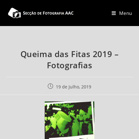
Skip
to
Menu
content
Queima das Fitas 2019 –
Fotografias
Post
19 de Julho, 2019
published: