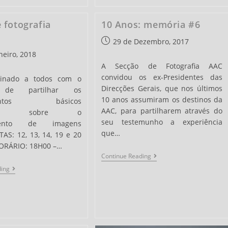
Of
Sensuality”
De
 fotografia
10 Anos: memória #6
Tina
Trumpp
Post
29 de Dezembro, 2017
published:
neiro, 2018
A Secção de Fotografia AAC
convidou os ex-Presidentes das
tinado a todos com o
Direcções Gerais, que nos últimos
o de partilhar os
10 anos assumiram os destinos da
imentos básicos
AAC, para partilharem através do
ários sobre o
seu testemunho a experiência
amento de imagens
que…
ATAS: 12, 13, 14, 19 e 20
HORÁRIO: 18H00 –…
10
Continue Reading
Anos:
Curso
ding
Memória
De
#6
Fotografia
Digital