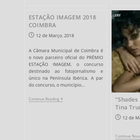
ESTAÇÃO IMAGEM 2018
COIMBRA
Post
12 de Março, 2018
published:
A Câmara Municipal de Coimbra é
o novo parceiro oficial do PRÉMIO
ESTAÇÃO IMAGEM, o concurso
destinado ao fotojornalismo e
único na Península Ibérica. A par
do concurso, o município…
“Shades 
ESTAÇÃO
Continue Reading
IMAGEM
Tina Tr
2018
COIMBRA
Post
12 de M
published:
Continue Rea