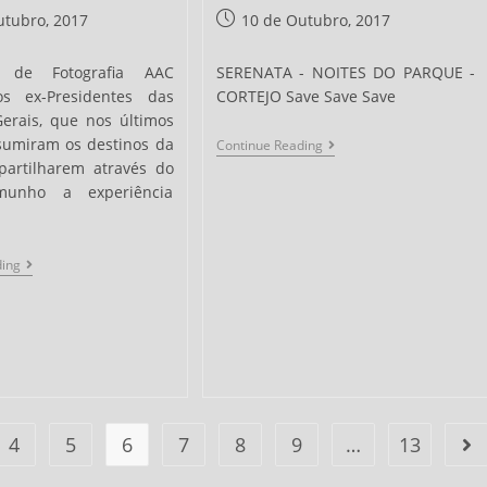
Post
utubro, 2017
10 de Outubro, 2017
published:
 de Fotografia AAC
SERENATA - NOITES DO PARQUE -
os ex-Presidentes das
CORTEJO Save Save Save
Gerais, que nos últimos
sumiram os destinos da
Festa
Continue Reading
Das
partilharem através do
Latas
munho a experiência
2017
10
ding
Anos:
Memória
#5
4
5
6
7
8
9
…
13
Go 