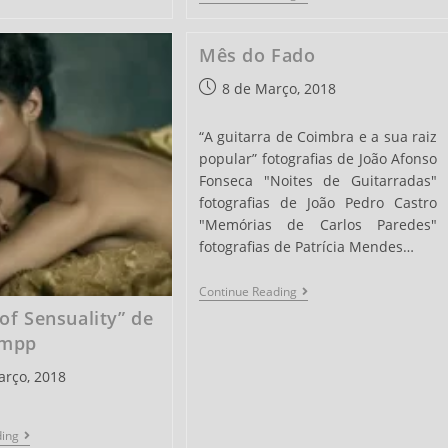
De
Fotografia
Digital
Mês do Fado
Post
8 de Março, 2018
published:
“A guitarra de Coimbra e a sua raiz
popular” fotografias de João Afonso
Fonseca "Noites de Guitarradas"
fotografias de João Pedro Castro
"Memórias de Carlos Paredes"
fotografias de Patrícia Mendes…
Mês
Continue Reading
Do
of Sensuality” de
Fado
umpp
arço, 2018
“Shades
ding