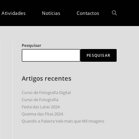
Atividades
Notícias
Contactos
Pesquisar
PESQUISAR
Artigos recentes
Curso de Fotografia Digital
Curso de Fotografia
Festa das Latas 2024
Queima das Fitas 2024
Quando a Palavra Vale mais que Mil Imagens