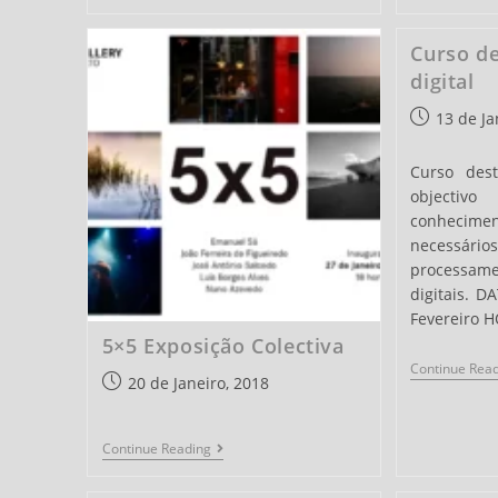
Curso de
digital
Post
13 de Ja
published:
Curso des
objectiv
conhec
necess
process
digitais. D
Fevereiro 
5×5 Exposição Colectiva
Continue Rea
Post
20 de Janeiro, 2018
published:
5×5
Continue Reading
Exposição
Colectiva