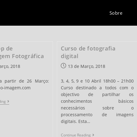
Sobre
p de
Curso de fotografia
gem Fotográfica
digital
Post
arço, 2018
13 de Março, 2018
published:
 a partir de 26 Março:
3, 4, 5, 9 e 10 Abril 18h00 – 21h00
ao-imagem.com
Curso destinado a todos com o
objectivo de partilhar os
conhecimentos básicos
Workshop
ding
De
necessários sobre o
Reportagem
processamento de imagens
Fotográfica
digitais. Esta…
Curso
Continue Reading