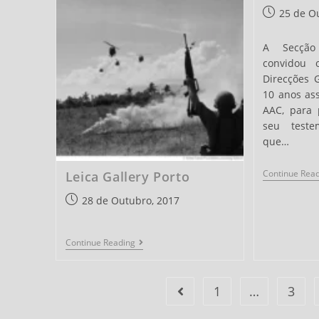
Post
25 de O
published:
A Secção
convidou 
Direcções 
10 anos as
AAC, para 
seu teste
que…
Continue Rea
Leica Gallery Porto
Post
28 de Outubro, 2017
published:
Leica
Continue Reading
Gallery
Porto
1
…
3
Go to the previous page