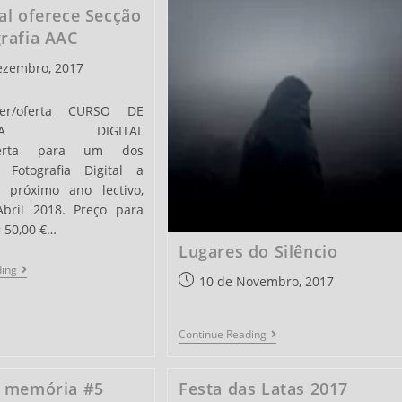
al oferece Secção
rafia AAC
ezembro, 2017
/oferta CURSO DE
RAFIA DIGITAL
oferta para um dos
 Fotografia Digital a
o próximo ano lectivo,
Abril 2018. Preço para
 50,00 €…
Lugares do Silêncio
Este
ding
Post
10 de Novembro, 2017
Natal
Oferece
published:
Secção
De
Lugares
Continue Reading
Fotografia
Do
AAC
Silêncio
: memória #5
Festa das Latas 2017