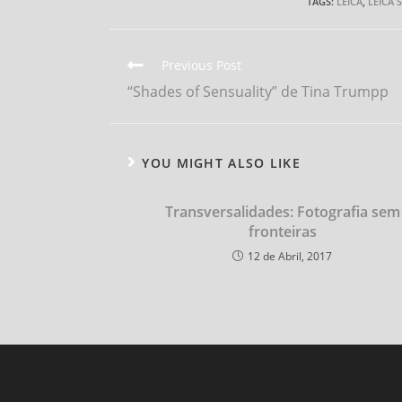
TAGS:
LEICA
,
LEICA 
Read
Previous Post
more
“Shades of Sensuality” de Tina Trumpp
articles
YOU MIGHT ALSO LIKE
Transversalidades: Fotografia sem
fronteiras
12 de Abril, 2017