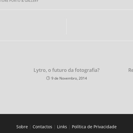
STORE PORTO & GALLERY
Lytro, o futuro da fotografia?
Re
9 de Novembro, 2014
Sobre
|
Contactos
|
Links
|
Política de Privacidade