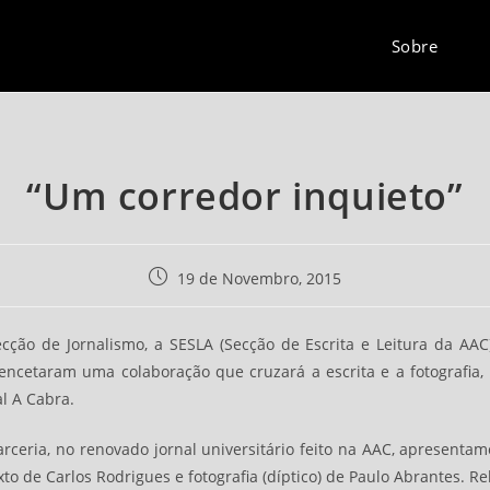
Sobre
“Um corredor inquieto”
Post
19 de Novembro, 2015
published:
ecção de Jornalismo, a SESLA (Secção de Escrita e Leitura da AAC
 encetaram uma colaboração que cruzará a escrita e a fotografia,
l A Cabra.
parceria, no renovado jornal universitário feito na AAC, apresenta
xto de Carlos Rodrigues e fotografia (díptico) de Paulo Abrantes. 