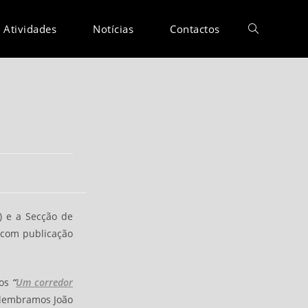
Atividades
Notícias
Contactos
) e a Secção de
 com publicação
mos
“
Um corredor
Relembramos João